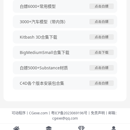
白嫖6000+常用模型
点击白嫖
3000+汽车模型（带内饰）
点击白嫖
Kitbash 3D合集下载
点击白嫖
BigMediumSmall合集下载
点击下载
白嫖5000+Substance材质
点击白嫖
C4D各个版本安装包合集
点击白嫖
可动程序丨CGexe.com
丨粤ICP备2023069196号
丨免责声明
丨邮箱：
cgexe@qq.com