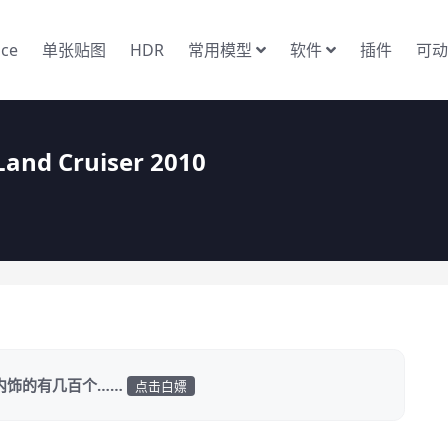
nce
单张贴图
HDR
常用模型
软件
插件
可动
 Cruiser 2010
内饰的有几百个……
点击白嫖