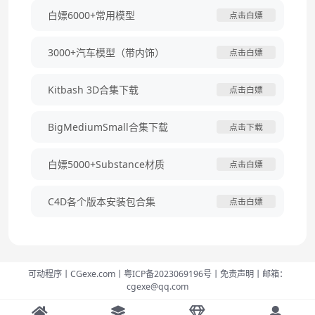
白嫖6000+常用模型
点击白嫖
3000+汽车模型（带内饰）
点击白嫖
Kitbash 3D合集下载
点击白嫖
BigMediumSmall合集下载
点击下载
白嫖5000+Substance材质
点击白嫖
C4D各个版本安装包合集
点击白嫖
可动程序丨CGexe.com
丨粤ICP备2023069196号
丨免责声明
丨邮箱：
cgexe@qq.com