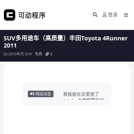
登录
SUV多用途车（高质量）丰田Toyota 4Runner
2011
2010年代
SUV
免费
0
我偷偷在这里放了
网站动态
Adobe全家桶等各种
常用软件……
点击白嫖