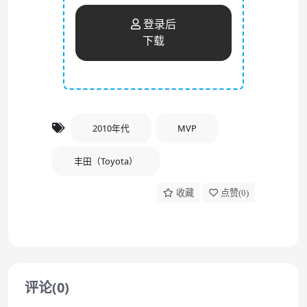
登录后
下载
2010年代
MVP
丰田（Toyota）
收藏
点赞(
0
)
评论(0)