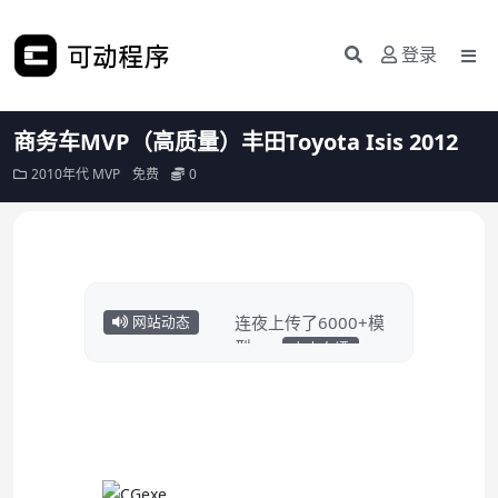
登录
商务车MVP（高质量）丰田Toyota Isis 2012
2010年代
MVP
免费
0
连夜上传了6000+模
网站动态
型……
点击白嫖