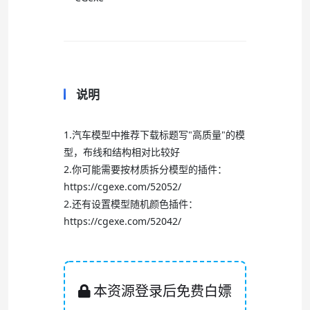
说明
1.汽车模型中推荐下载标题写"高质量"的模
型，布线和结构相对比较好
2.你可能需要按材质拆分模型的插件：
https://cgexe.com/52052/
2.还有设置模型随机颜色插件：
https://cgexe.com/52042/
本资源登录后免费白嫖