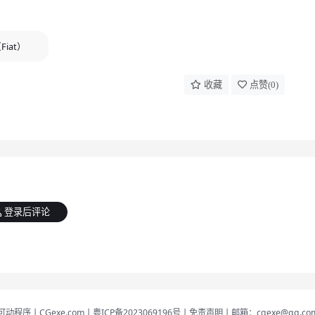
iat）
收藏
点赞(
0
)
登录后评论
可动程序丨CGexe.com
丨粤ICP备2023069196号
丨免责声明
丨邮箱：cgexe@qq.co