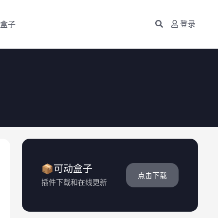
盒子
登录
📦可动盒子
点击下载
插件下载和在线更新