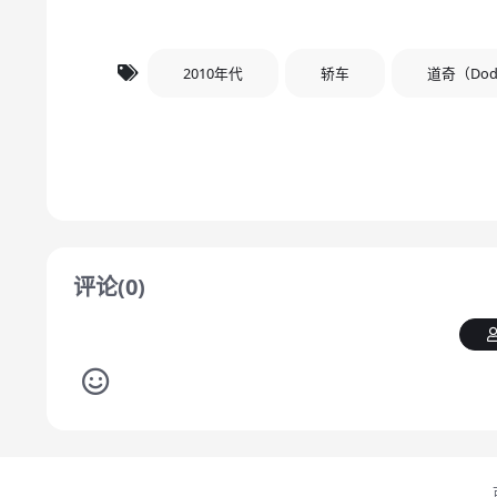
2010年代
轿车
道奇（Dod
评论(0)