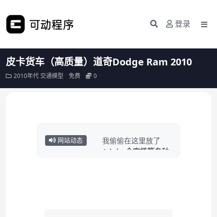
登录
皮卡货车（高质量）道奇Dodge Ram 2010
2010年代
交通模型
免费
0
我偷偷在这里放了
网站动态
Adobe全家桶等各种
常用软件……
点击白嫖