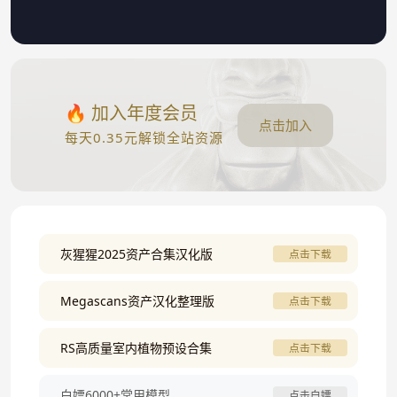
🔥 加入年度会员
点击加入
每天0.35元解锁全站资源
灰猩猩2025资产合集汉化版
点击下载
Megascans资产汉化整理版
点击下载
RS高质量室内植物预设合集
点击下载
白嫖6000+常用模型
点击白嫖