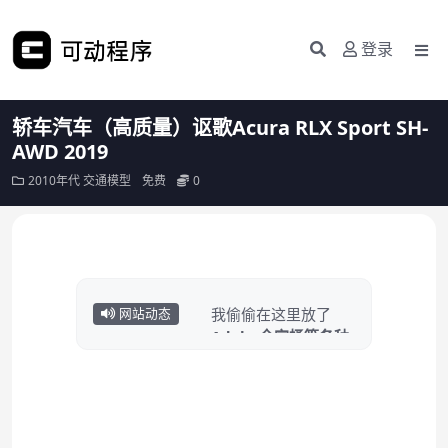
登录
轿车汽车（高质量）讴歌Acura RLX Sport SH-
AWD 2019
2010年代
交通模型
免费
0
我偷偷在这里放了
网站动态
Adobe全家桶等各种
常用软件……
点击白嫖