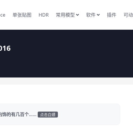
nce
单张贴图
HDR
常用模型
软件
插件
可动
016
内饰的有几百个……
点击白嫖