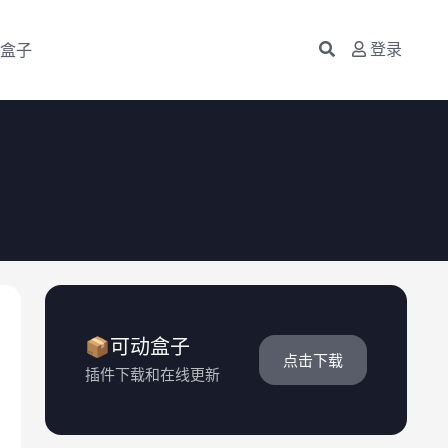
盒子
登录
📦可动盒子
点击下载
插件下载和在线更新