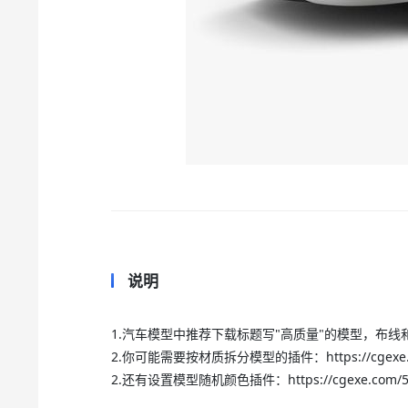
说明
1.汽车模型中推荐下载标题写"高质量"的模型，布线
2.你可能需要按材质拆分模型的插件：https://cgexe.c
2.还有设置模型随机颜色插件：https://cgexe.com/5