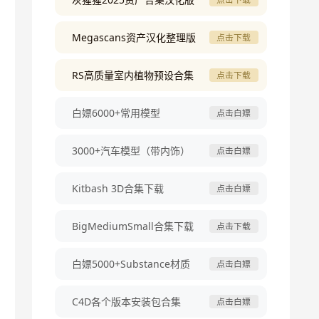
Megascans资产汉化整理版
点击下载
RS高质量室内植物预设合集
点击下载
白嫖6000+常用模型
点击白嫖
3000+汽车模型（带内饰）
点击白嫖
Kitbash 3D合集下载
点击白嫖
BigMediumSmall合集下载
点击下载
白嫖5000+Substance材质
点击白嫖
C4D各个版本安装包合集
点击白嫖