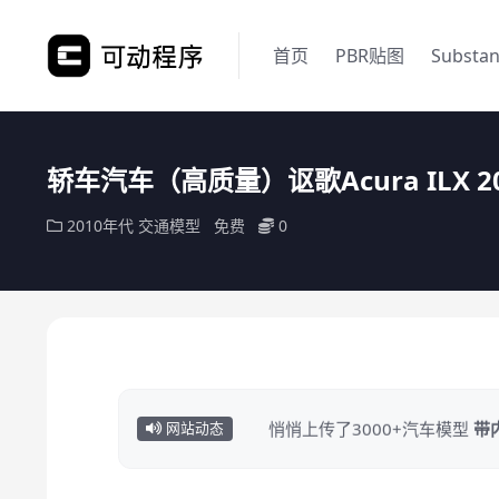
首页
PBR贴图
Substa
轿车汽车（高质量）讴歌Acura ILX 2
2010年代
交通模型
免费
0
悄悄上传了3000+汽车模型
带
网站动态