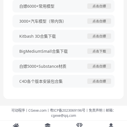
白嫖6000+常用模型
点击白嫖
3000+汽车模型（带内饰）
点击白嫖
Kitbash 3D合集下载
点击白嫖
BigMediumSmall合集下载
点击下载
白嫖5000+Substance材质
点击白嫖
C4D各个版本安装包合集
点击白嫖
可动程序丨CGexe.com
丨粤ICP备2023069196号
丨免责声明
丨邮箱：
cgexe@qq.com