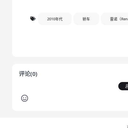
2010年代
轿车
雷诺（Rena
评论(0)