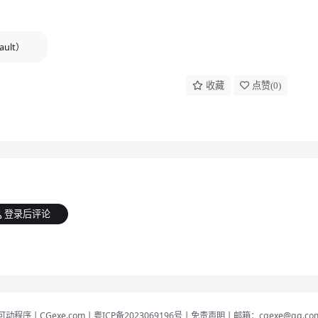
ult）
收藏
点赞(
0
)
登录后评论
可动程序丨CGexe.com
丨粤ICP备2023069196号
丨免责声明
丨邮箱：cgexe@qq.co