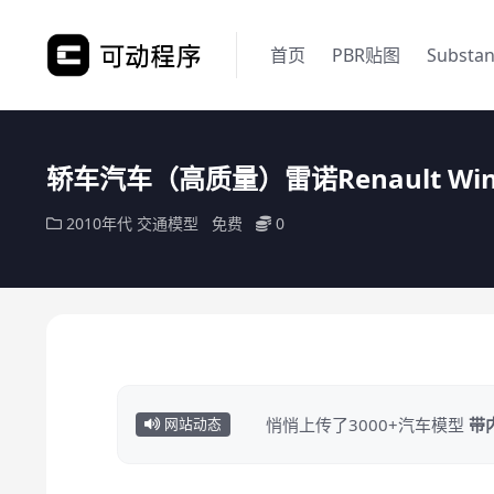
首页
PBR贴图
Substa
轿车汽车（高质量）雷诺Renault Wind
2010年代
交通模型
免费
0
悄悄上传了3000+汽车模型
带
网站动态