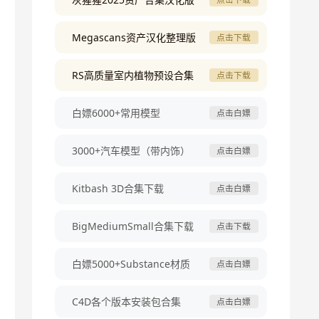
Megascans资产汉化整理版
点击下载
RS高质量室内植物预设合集
点击下载
白嫖6000+常用模型
点击白嫖
3000+汽车模型（带内饰）
点击白嫖
Kitbash 3D合集下载
点击白嫖
BigMediumSmall合集下载
点击下载
白嫖5000+Substance材质
点击白嫖
C4D各个版本安装包合集
点击白嫖