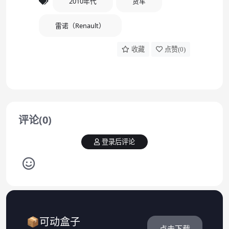
2010年代
货车
雷诺（Renault）
收藏
点赞(
0
)
评论(0)
登录后评论
📦可动盒子
点击下载