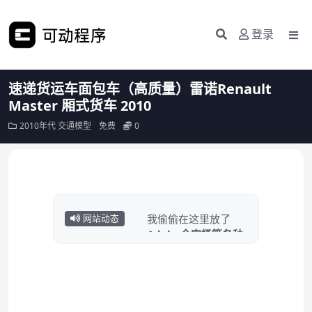
登录
速递货运车面包车（高质量）雷诺Renault
Master 厢式货车 2010
2010年代
交通模型
免费
0
我偷偷在这里放了
网站动态
Adobe全家桶等各种
常用软件……
点击白嫖