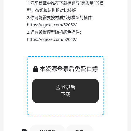
1.汽车模型中推荐下载标题写"高质量"的模
型，布线和结构相对比较好
2.你可能需要按材质拆分模型的插件：
https://cgexe.com/52052/
2.还有设置模型随机颜色插件：
https://cgexe.com/52042/
本资源登录后免费白嫖
登录后
下载