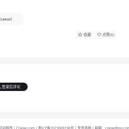
exus）
收藏
点赞(
0
)
登录后评论
可动程序丨CGexe.com
丨粤ICP备2023069196号
丨免责声明
丨邮箱：cgexe@qq.co