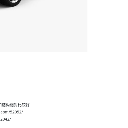
和结构相对比较好
om/52052/
2042/