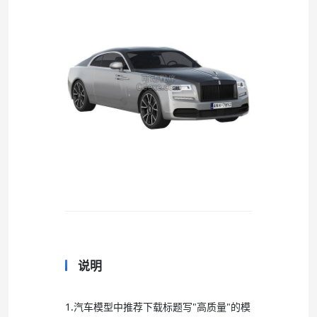
说明
1.汽车模型中推荐下载标题写"高质量"的模