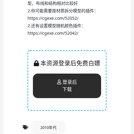
型，布线和结构相对比较好
2.你可能需要按材质拆分模型的插件：
https://cgexe.com/52052/
2.还有设置模型随机颜色插件：
https://cgexe.com/52042/
本资源登录后免费白嫖
登录后
下载
2010年代