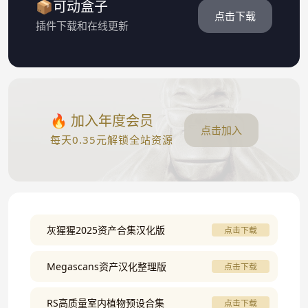
📦可动盒子
点击下载
插件下载和在线更新
🔥 加入年度会员
点击加入
每天0.35元解锁全站资源
灰猩猩2025资产合集汉化版
点击下载
Megascans资产汉化整理版
点击下载
RS高质量室内植物预设合集
点击下载