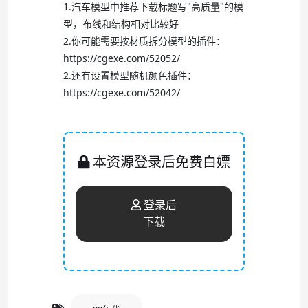
1.汽车模型中推荐下载标题写"高质量"的模
型，布线和结构相对比较好
2.你可能需要按材质拆分模型的插件：
https://cgexe.com/52052/
2.还有设置模型随机颜色插件：
https://cgexe.com/52042/
本资源登录后免费白嫖
登录后
下载