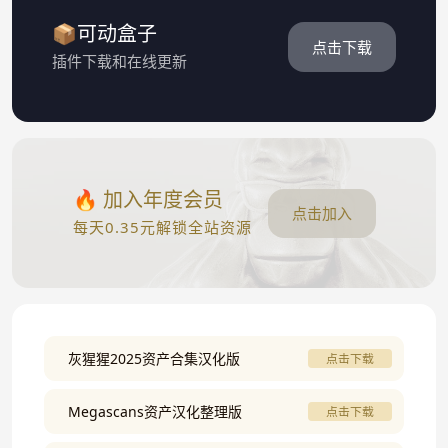
📦可动盒子
点击下载
插件下载和在线更新
🔥 加入年度会员
点击加入
每天0.35元解锁全站资源
灰猩猩2025资产合集汉化版
点击下载
Megascans资产汉化整理版
点击下载