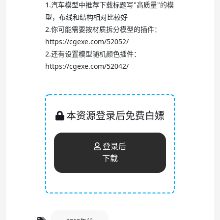
1.汽车模型中推荐下载标题写"高质量"的模
型，布线和结构相对比较好
2.你可能需要按材质拆分模型的插件：
https://cgexe.com/52052/
2.还有设置模型随机颜色插件：
https://cgexe.com/52042/
本资源登录后免费白嫖
登录后
下载