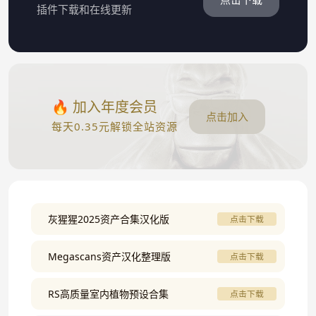
插件下载和在线更新
🔥 加入年度会员
点击加入
每天0.35元解锁全站资源
灰猩猩2025资产合集汉化版
点击下载
Megascans资产汉化整理版
点击下载
RS高质量室内植物预设合集
点击下载