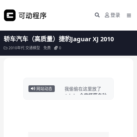
登录
轿车汽车（高质量）捷豹Jaguar XJ 2010
2010年代
交通模型
免费
0
我偷偷在这里放了
网站动态
Adobe全家桶等各种
常用软件……
点击白嫖