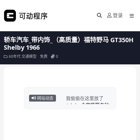
登录
轿车汽车_带内饰_（高质量）福特野马 GT350H
Shelby 1966
60年代
交通模型
免费
0
我偷偷在这里放了
网站动态
Adobe全家桶等各种
常用软件……
点击白嫖