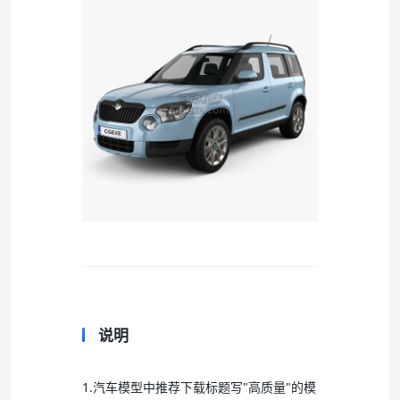
说明
1.汽车模型中推荐下载标题写"高质量"的模