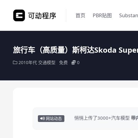
首页
PBR贴图
Substa
旅行车（高质量）斯柯达Skoda Superb 
2010年代
交通模型
免费
0
悄悄上传了3000+汽车模型
带
网站动态