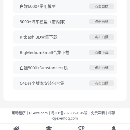
白嫖6000+常用模型
点击白嫖
3000+汽车模型（带内饰）
点击白嫖
Kitbash 3D合集下载
点击白嫖
BigMediumSmall合集下载
点击下载
白嫖5000+Substance材质
点击白嫖
C4D各个版本安装包合集
点击白嫖
可动程序丨CGexe.com
丨粤ICP备2023069196号
丨免责声明
丨邮箱：
cgexe@qq.com