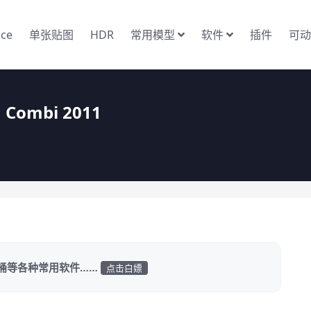
nce
单张贴图
HDR
常用模型
软件
插件
可动
ombi 2011
家桶等各种常用软件……
点击白嫖