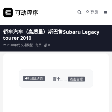
登录
轿车汽车（高质量）斯巴鲁Subaru Legacy
tourer 2010
2010年代
交通模型
免费
0
悄悄上传了3000+汽
车模型
带内饰的有几
百个……
点击白嫖
网站动态