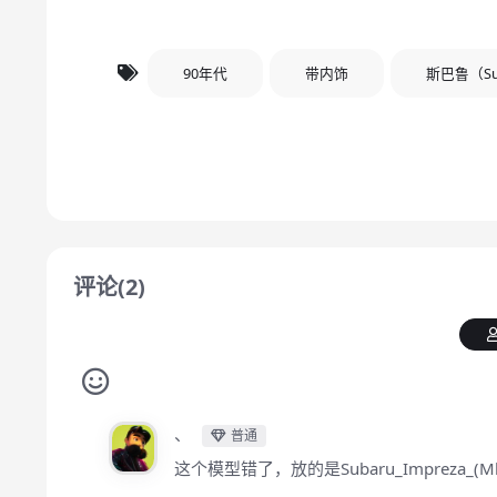
90年代
带内饰
斯巴鲁（Su
评论(2)
、
普通
这个模型错了，放的是Subaru_Impreza_(Mk1