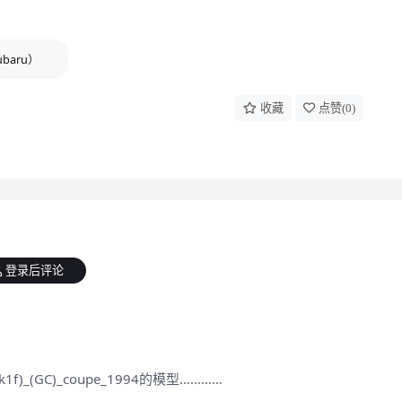
baru）
收藏
点赞(
0
)
登录后评论
f)_(GC)_coupe_1994的模型…………