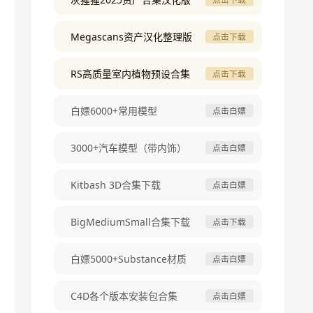
Megascans资产汉化整理版
点击下载
RS高质量室内植物预设合集
点击下载
白嫖6000+常用模型
点击白嫖
3000+汽车模型（带内饰）
点击白嫖
Kitbash 3D合集下载
点击白嫖
BigMediumSmall合集下载
点击下载
白嫖5000+Substance材质
点击白嫖
C4D各个版本安装包合集
点击白嫖