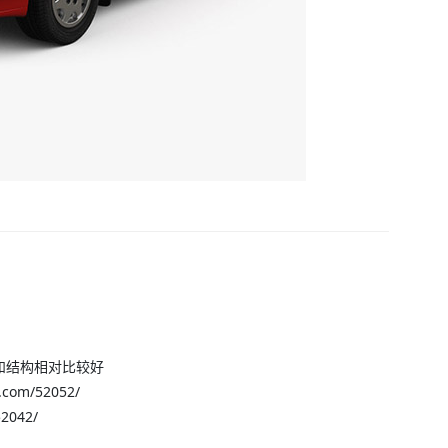
和结构相对比较好
om/52052/
2042/