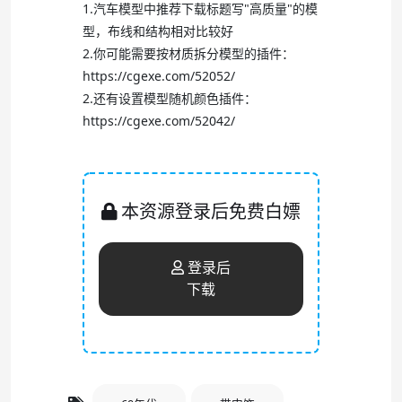
1.汽车模型中推荐下载标题写"高质量"的模
型，布线和结构相对比较好
2.你可能需要按材质拆分模型的插件：
https://cgexe.com/52052/
2.还有设置模型随机颜色插件：
https://cgexe.com/52042/
本资源登录后免费白嫖
登录后
下载