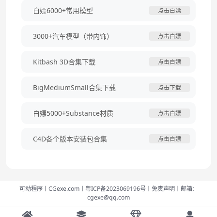
白嫖6000+常用模型
点击白嫖
3000+汽车模型（带内饰）
点击白嫖
Kitbash 3D合集下载
点击白嫖
BigMediumSmall合集下载
点击下载
白嫖5000+Substance材质
点击白嫖
C4D各个版本安装包合集
点击白嫖
可动程序丨CGexe.com
丨粤ICP备2023069196号
丨免责声明
丨邮箱：
cgexe@qq.com