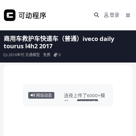
登录
商用车救护车快递车（普通）iveco daily
tourus l4h2 2017
2010年代
交通模型
免费
0
连夜上传了6000+模
网站动态
型……
点击白嫖