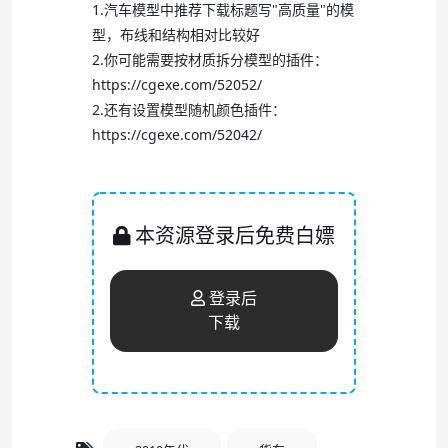
1.汽车模型中推荐下载标题写"高质量"的模
型，布线和结构相对比较好
2.你可能需要按材质拆分模型的插件：
https://cgexe.com/52052/
2.还有设置模型随机颜色插件：
https://cgexe.com/52042/
本资源登录后免费白嫖
登录后
下载