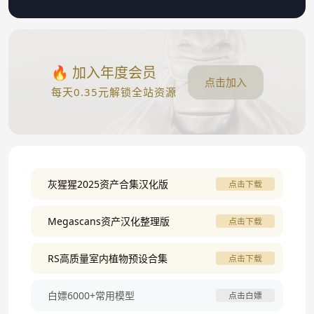
🔥 加入年度会员
点击加入
每天0.35元解锁全站资源
灰猩猩2025资产合集汉化版
点击下载
Megascans资产汉化整理版
点击下载
RS高质量室内植物预设合集
点击下载
白嫖6000+常用模型
点击白嫖