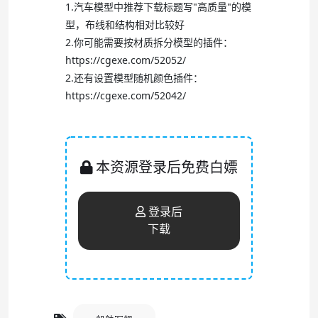
1.汽车模型中推荐下载标题写"高质量"的模
型，布线和结构相对比较好
2.你可能需要按材质拆分模型的插件：
https://cgexe.com/52052/
2.还有设置模型随机颜色插件：
https://cgexe.com/52042/
本资源登录后免费白嫖
登录后
下载