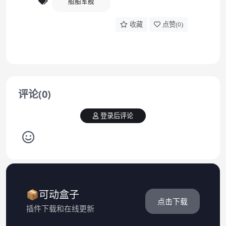
船舶军舰
收藏
点赞(
0
)
评论(0)
登录后评论
📦可动盒子
点击下载
插件下载和在线更新