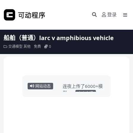
登录
船舶（普通）larc v amphibious vehicle
交通模型
其他
免费
0
连夜上传了6000+模
网站动态
型……
点击白嫖