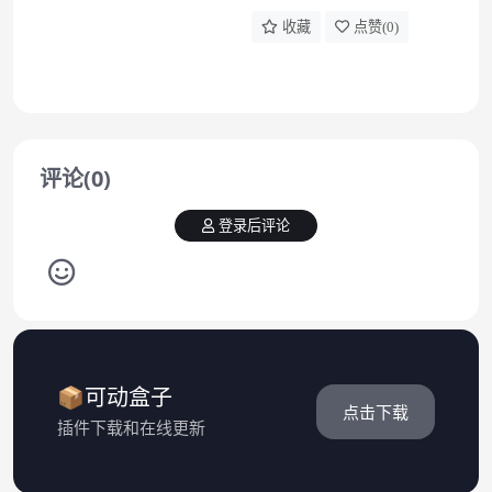
收藏
点赞(
0
)
评论(0)
登录后评论
📦可动盒子
点击下载
插件下载和在线更新