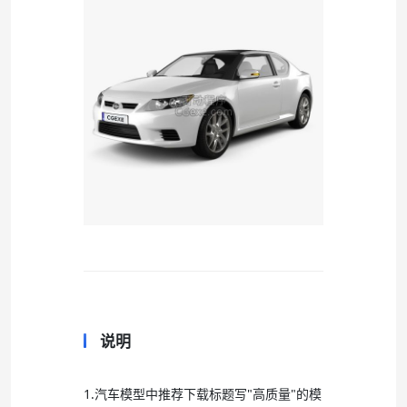
说明
1.汽车模型中推荐下载标题写"高质量"的模