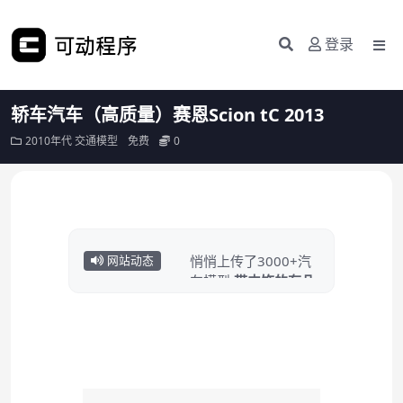
登录
轿车汽车（高质量）赛恩Scion tC 2013
2010年代
交通模型
免费
0
悄悄上传了3000+汽
网站动态
车模型
带内饰的有几
百个……
点击白嫖