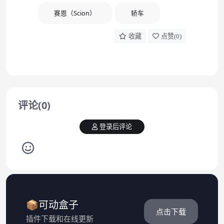
赛恩（Scion）
轿车
收藏
点赞(
0
)
评论(0)
登录后评论
📦可动盒子
点击下载
插件下载和在线更新