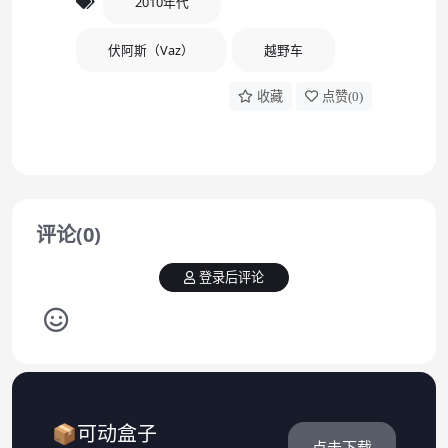
2010年代
伏阿斯（Vaz）
越野车
收藏
点赞(
0
)
评论(0)
登录后评论
📦可动盒子
点击下载