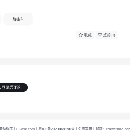
敞篷车
收藏
点赞(
0
)
登录后评论
可动程序丨CGexe.com
丨粤ICP备2023069196号
丨免责声明
丨邮箱：cgexe@qq.co