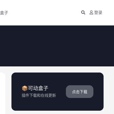
盒子
登录
📦可动盒子
点击下载
插件下载和在线更新