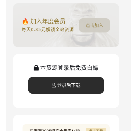
🔥 加入年度会员
点击加入
每天0.35元解锁全站资源
本资源登录后免费白嫖
登录后下载
灰猩猩2025资产合集汉化版
点击下载