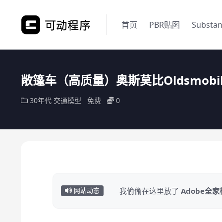
首页
PBR贴图
Substa
敞篷车（高质量）奥斯莫比Oldsmobile 8
30年代
交通模型
免费
0
我偷偷在这里放了
Adobe全
网站动态