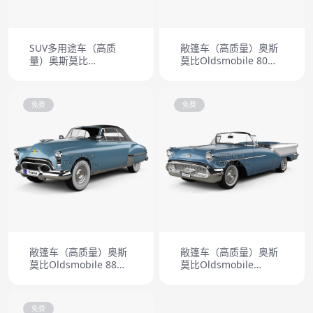
SUV多用途车（高质
敞篷车（高质量）奥斯
量）奥斯莫比
莫比Oldsmobile 80
Oldsmobile Bravada
(393887)1939
(Mk2f) 1998
免费
免费
敞篷车（高质量）奥斯
敞篷车（高质量）奥斯
莫比Oldsmobile 88
莫比Oldsmobile
(Mk1) Futuramic1949
Starfire 981957
免费