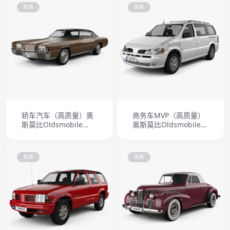
免费
免费
轿车汽车（高质量）奥
商务车MVP（高质量）
斯莫比Oldsmobile
奥斯莫比Oldsmobile
Toronado (Mk2) (Y57)
Silhouette 2004
1972
免费
免费