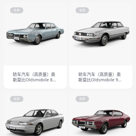
coupe 1954
免费
免费
轿车汽车（高质量）奥
轿车汽车（高质量）奥
斯莫比Oldsmobile 88
斯莫比Oldsmobile 98
(Mk6) Delmont 1967
1991
免费
免费