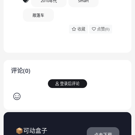
2010年代
Smart
敞篷车
收藏
点赞(
0
)
评论(0)
登录后评论
📦可动盒子
点击下载