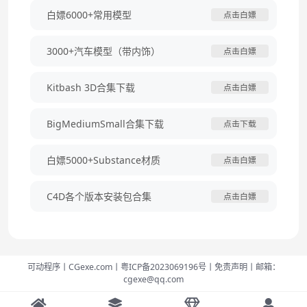
白嫖6000+常用模型
点击白嫖
3000+汽车模型（带内饰）
点击白嫖
Kitbash 3D合集下载
点击白嫖
BigMediumSmall合集下载
点击下载
白嫖5000+Substance材质
点击白嫖
C4D各个版本安装包合集
点击白嫖
可动程序丨CGexe.com
丨粤ICP备2023069196号
丨免责声明
丨邮箱：
cgexe@qq.com