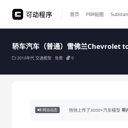
首页
PBR贴图
Substa
轿车汽车（普通）雪佛兰Chevrolet t
2010年代
交通模型
免费
0
悄悄上传了3000+汽车模型
带
网站动态