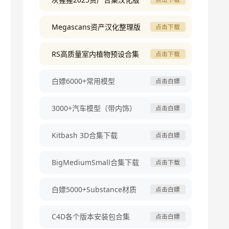
Megascans资产汉化整理版
点击下载
RS高质量室内植物预设合集
点击下载
白嫖6000+常用模型
点击白嫖
3000+汽车模型（带内饰）
点击白嫖
Kitbash 3D合集下载
点击白嫖
BigMediumSmall合集下载
点击下载
白嫖5000+Substance材质
点击白嫖
C4D各个版本安装包合集
点击白嫖