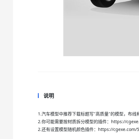
说明
1.汽车模型中推荐下载标题写"高质量"的模型，布线
2.你可能需要按材质拆分模型的插件：https://cgexe.c
2.还有设置模型随机颜色插件：https://cgexe.com/5