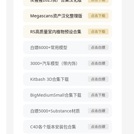
Megascans资产汉化整理版
点击下载
RS高质量室内植物预设合集
点击下载
白嫖6000+常用模型
点击白嫖
3000+汽车模型（带内饰）
点击白嫖
Kitbash 3D合集下载
点击白嫖
BigMediumSmall合集下载
点击下载
白嫖5000+Substance材质
点击白嫖
C4D各个版本安装包合集
点击白嫖