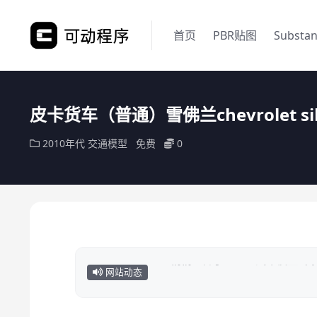
首页
PBR贴图
Substa
皮卡货车（普通）雪佛兰chevrolet silver
2010年代
交通模型
免费
0
我偷偷在这里放了
Adobe全
网站动态