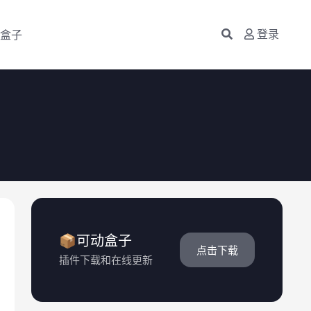
盒子
登录
📦可动盒子
点击下载
插件下载和在线更新