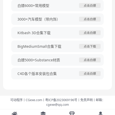
白嫖6000+常用模型
点击白嫖
3000+汽车模型（带内饰）
点击白嫖
Kitbash 3D合集下载
点击白嫖
BigMediumSmall合集下载
点击下载
白嫖5000+Substance材质
点击白嫖
C4D各个版本安装包合集
点击白嫖
可动程序丨CGexe.com
丨粤ICP备2023069196号
丨免责声明
丨邮箱：
cgexe@qq.com