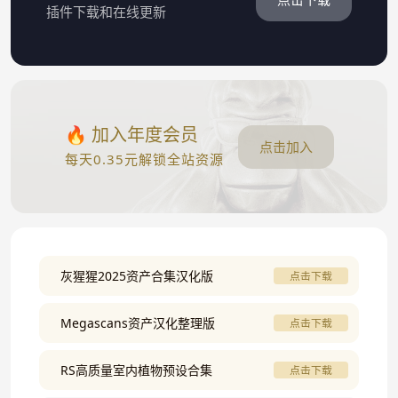
插件下载和在线更新
🔥 加入年度会员
点击加入
每天0.35元解锁全站资源
灰猩猩2025资产合集汉化版
点击下载
Megascans资产汉化整理版
点击下载
RS高质量室内植物预设合集
点击下载