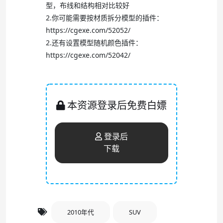
型，布线和结构相对比较好
2.你可能需要按材质拆分模型的插件：
https://cgexe.com/52052/
2.还有设置模型随机颜色插件：
https://cgexe.com/52042/
本资源登录后免费白嫖
登录后
下载
2010年代
SUV