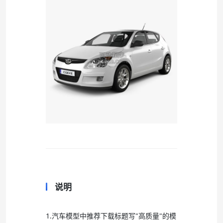
说明
1.汽车模型中推荐下载标题写"高质量"的模