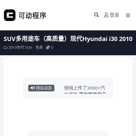
登录
SUV多用途车（高质量）现代Hyundai i30 2010
2010年代
SUV
免费
0
悄悄上传了3000+汽
网站动态
车模型
带内饰的有几
百个……
点击白嫖