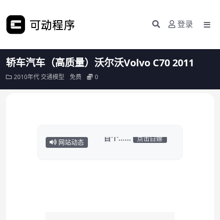
登录
轿车汽车（高质量）沃尔沃Volvo C70 2011
2010年代
交通模型
免费
0
我偷偷在这里放了
网站动态
Adobe全家桶等各种
常用软件……
点击白嫖