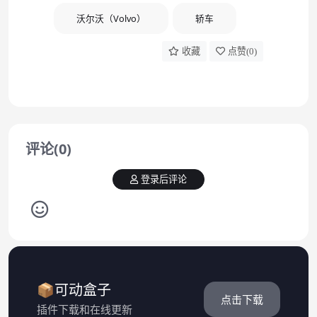
沃尔沃（Volvo）
轿车
收藏
点赞(
0
)
评论(0)
登录后评论
📦可动盒子
点击下载
插件下载和在线更新