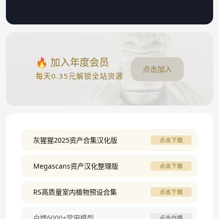
🔥 加入年度会员
点击加入
每天0.35元解锁全站资源
灰猩猩2025资产合集汉化版
点击下载
Megascans资产汉化整理版
点击下载
RS高质量室内植物预设合集
点击下载
白嫖6000+常用模型
点击白嫖