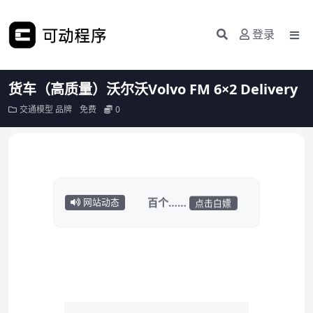
登录
货车（高质量）沃尔沃Volvo FM 6×2 Delivery
交通模型
品牌
免费
0
悄悄上传了3000+汽
车模型
带内饰的有几
百个……
点击白嫖
网站动态