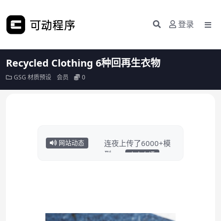
登录
Recycled Clothing 6种回再生衣物
GSG
材质预设
会员
0
连夜上传了6000+模
网站动态
型……
点击白嫖