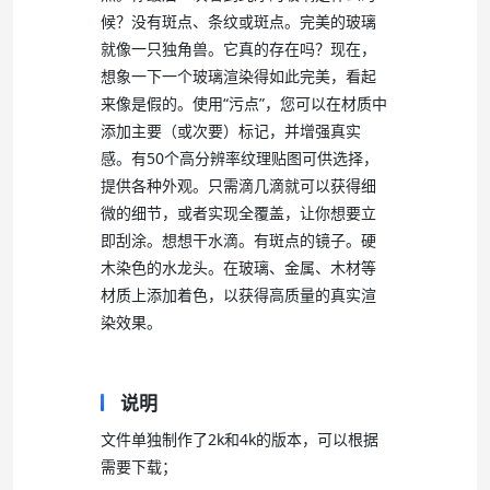
候？没有斑点、条纹或斑点。完美的玻璃
就像一只独角兽。它真的存在吗？现在，
想象一下一个玻璃渲染得如此完美，看起
来像是假的。使用“污点”，您可以在材质中
添加主要（或次要）标记，并增强真实
感。有50个高分辨率纹理贴图可供选择，
提供各种外观。只需滴几滴就可以获得细
微的细节，或者实现全覆盖，让你想要立
即刮涂。想想干水滴。有斑点的镜子。硬
木染色的水龙头。在玻璃、金属、木材等
材质上添加着色，以获得高质量的真实渲
染效果。
说明
文件单独制作了2k和4k的版本，可以根据
需要下载；