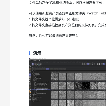
文件单独制作了2k和4k的版本，可以根据需要下载；
可以使用新版资产浏览器中监视文件夹（Watch Fold
1.将文件夹找个位置放好（不能删）
2.将文件夹直接拖拽到资产浏览器的文件列表，完成后会出
当然，你也可以根据自己需要导入
演示