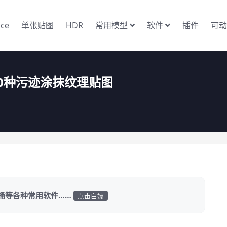
nce
单张贴图
HDR
常用模型
软件
插件
可动
ges 50种污迹涂抹纹理贴图
家桶等各种常用软件……
点击白嫖