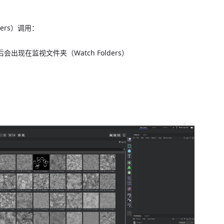
ers）调用：
现在监视文件夹（Watch Folders）