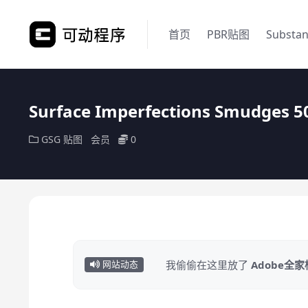
首页
PBR贴图
Substa
Surface Imperfections Smud
GSG
贴图
会员
0
我偷偷在这里放了
Adobe全
网站动态