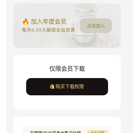
🔥 加入年度会员
点击加入
每天0.35元解锁全站资源
仅限会员下载
购买下载权限
灰猩猩2025资产合集汉化版
点击下载