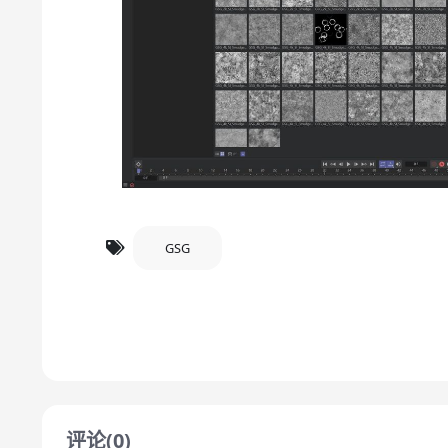
GSG
评论(0)