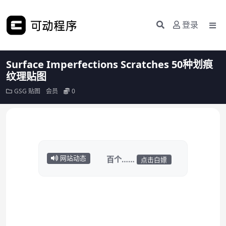
登录
Surface Imperfections Scratches 50种划痕
纹理贴图
GSG
贴图
会员
0
悄悄上传了3000+汽
车模型
带内饰的有几
百个……
点击白嫖
网站动态