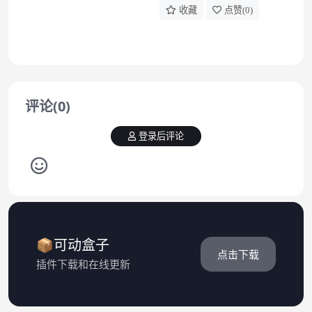
收藏
点赞(
0
)
评论(0)
登录后评论
📦可动盒子
点击下载
插件下载和在线更新