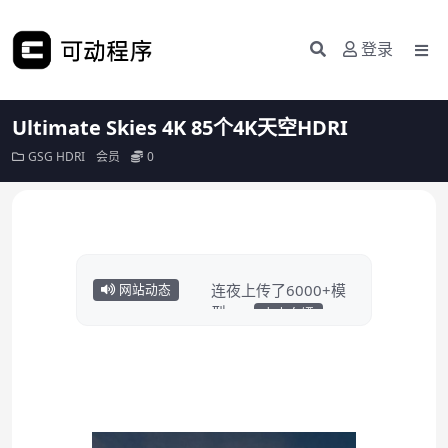
登录
Ultimate Skies 4K 85个4K天空HDRI
GSG
HDRI
会员
0
连夜上传了6000+模
网站动态
型……
点击白嫖