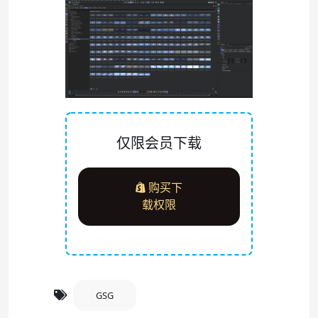
仅限会员下载
购买下
载权限
GSG