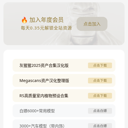
🔥 加入年度会员
点击加入
每天0.35元解锁全站资源
灰猩猩2025资产合集汉化版
点击下载
Megascans资产汉化整理版
点击下载
RS高质量室内植物预设合集
点击下载
白嫖6000+常用模型
点击白嫖
3000+汽车模型（带内饰）
点击白嫖