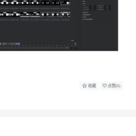
收藏
点赞(
0
)