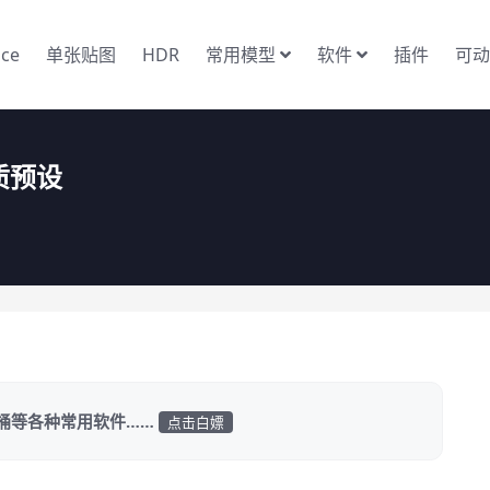
nce
单张贴图
HDR
常用模型
软件
插件
可动
材质预设
家桶等各种常用软件……
点击白嫖