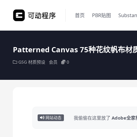
首页
PBR贴图
Substa
Patterned Canvas 75种花纹帆布
GSG
材质预设
会员
0
我偷偷在这里放了
Adobe全
网站动态