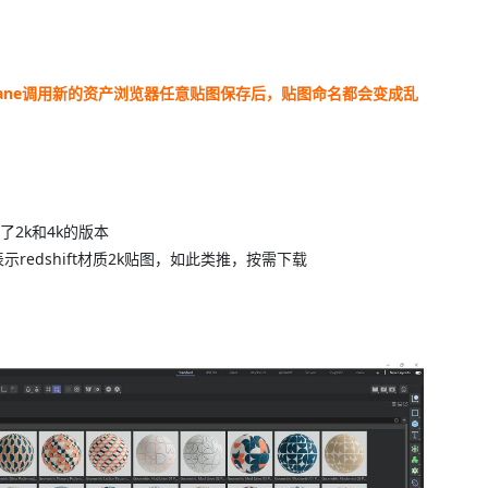
ctane调用新的资产浏览器任意贴图保存后，贴图命名都会变成乱
作了2k和4k的版本
2k”表示redshift材质2k贴图，如此类推，按需下载